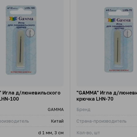
 Игла д/люневильского
"GAMMA" Игла д/люнев
LHN-100
крючка LHN-70
GAMMA
Бренд
роизводитель
Китай
Страна-производитель
d 1 мм, 3 см
Кол-во, шт