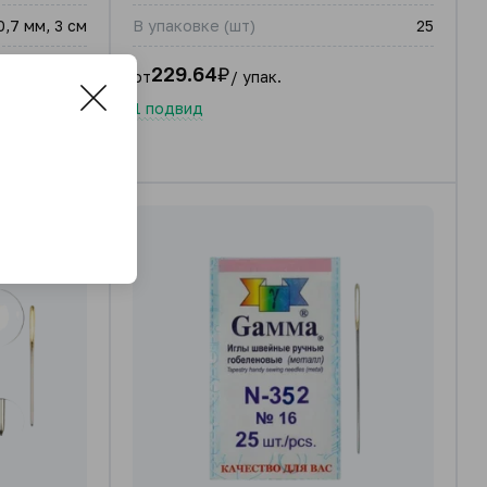
0,7 мм, 3 см
В упаковке (шт)
25
1
229.64
₽
от
/ упак.
1 подвид