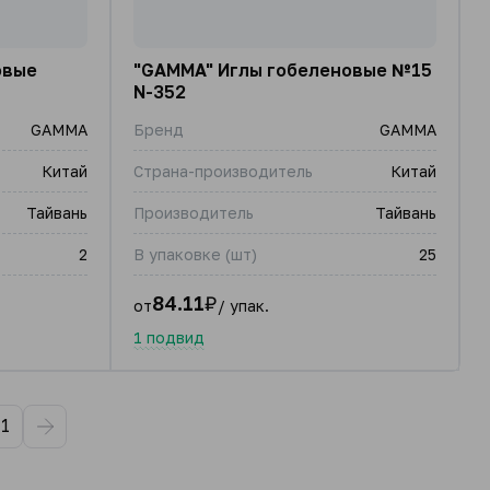
овые
"GAMMA" Иглы гобеленовые №15
N-352
GAMMA
Бренд
GAMMA
Китай
Страна-производитель
Китай
Тайвань
Производитель
Тайвань
2
В упаковке (шт)
25
84.11
₽
от
/ упак.
1 подвид
11