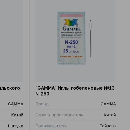
ильского
"GAMMA" Иглы гобеленовые №13
N-250
GAMMA
Бренд
GAMMA
Китай
Страна-производитель
Китай
1 штука
Производитель
Тайвань