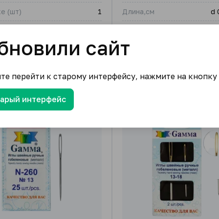
е (шт)
1
Длина,см
d 
В упаковке (шт)
₽
/ упак.
бновили сайт
92.61
₽
от
/ упак.
1 подвид
ите перейти к старому интерфейсу, нажмите на кнопку
тарый интерфейс