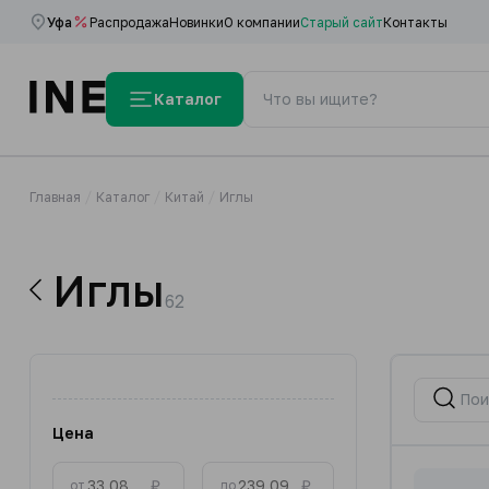
Уфа
Распродажа
Новинки
О компании
Старый сайт
Контакты
Каталог
Главная
Каталог
Китай
Иглы
Иглы
62
Цена
₽
₽
от
до