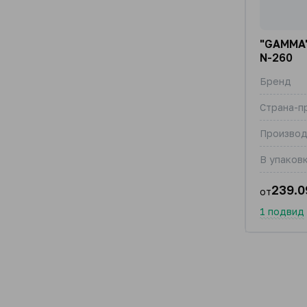
"GAMMA"
N-260
Бренд
Страна-п
Производ
В упаковк
239.0
от
1 подвид