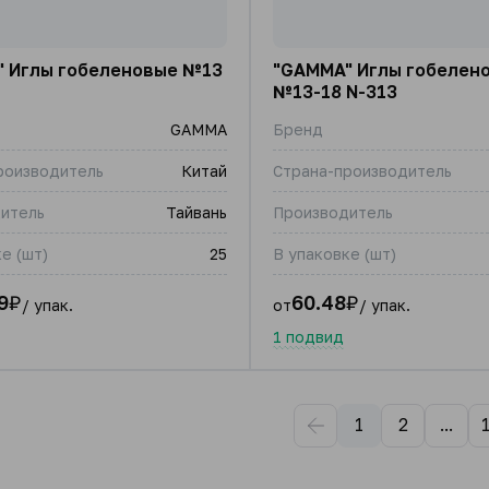
 Иглы гобеленовые №13
"GAMMA" Иглы гобелен
№13-18 N-313
GAMMA
Бренд
роизводитель
Китай
Страна-производитель
итель
Тайвань
Производитель
е (шт)
25
В упаковке (шт)
9
₽
60.48
₽
/ упак.
от
/ упак.
1 подвид
1
2
...