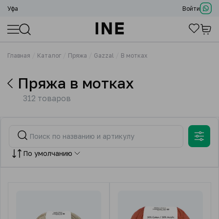
Уфа
Войти
Главная
Каталог
Пряжа
Gazzal
В мотках
Пряжа в мотках
312 товаров
По умолчанию