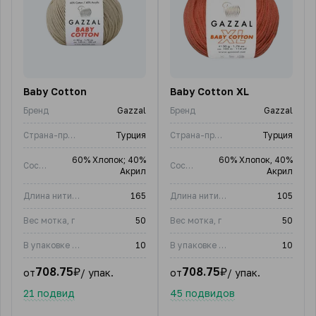
Baby Cotton
Baby Cotton XL
Бренд
Gazzal
Бренд
Gazzal
Страна-производитель
Турция
Страна-производитель
Турция
60% Хлопок; 40%
60% Хлопок, 40%
Состав
Состав
Акрил
Акрил
Длина нити, м
165
Длина нити, м
105
Вес мотка, г
50
Вес мотка, г
50
В упаковке (шт)
10
В упаковке (шт)
10
708.75
₽
708.75
₽
от
/ упак.
от
/ упак.
21 подвид
45 подвидов