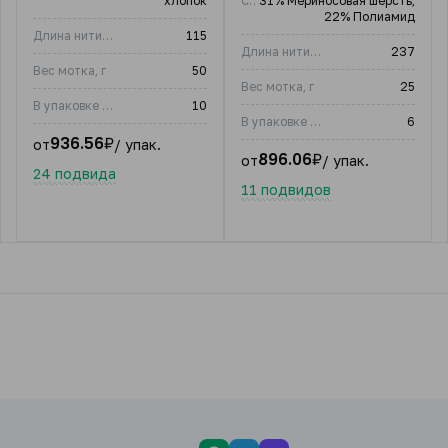
хлопок
Состав
31% Мериносовая шерсть;
22% Полиамид
Длина нити, м
115
Длина нити, м
237
Вес мотка, г
50
Вес мотка, г
25
В упаковке (шт)
10
В упаковке (шт)
6
936.56
₽
от
/ упак.
896.06
₽
от
/ упак.
24 подвида
11 подвидов