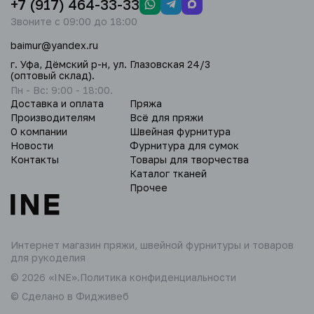
+7 (917) 464-33-33
Звоните с 09:00 до 18:00
baimur@yandex.ru
г. Уфа, Дёмский р-н, ул. Глазовская 24/3
(оптовый склад).
Пн - Вс: 9:00 - 18:00.
Доставка и оплата
Пряжа
Производителям
Всё для пряжи
О компании
Швейная фурнитура
Новости
Фурнитура для сумок
Контакты
Товары для творчества
Каталог тканей
Прочее
Интернет магазин пряжи,
швейной фурнитуры и товаров
для рукоделия
© 2026 «INE».
Политика конфиденциальности
© Сделано в Фидживеб