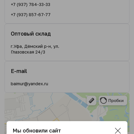
+7 (937) 784-33-33
+7 (937) 857-67-77
Оптовый склад
г.Уфа, Дёмский р-н, ул.
Глазовская 24/3
E-mail
baimur@yandex.ru
Мы обновили сайт