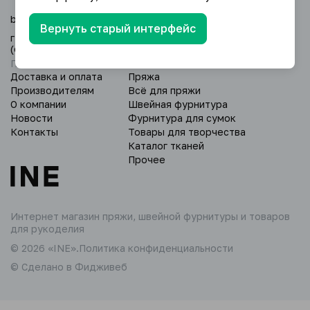
baimur@yandex.ru
Вернуть старый интерфейс
г. Уфа, Дёмский р-н, ул. Глазовская 24/3
(оптовый склад).
Пн - Вс: 9:00 - 18:00.
Доставка и оплата
Пряжа
Производителям
Всё для пряжи
О компании
Швейная фурнитура
Новости
Фурнитура для сумок
Контакты
Товары для творчества
Каталог тканей
Прочее
Интернет магазин пряжи,
швейной фурнитуры и товаров
для рукоделия
© 2026 «INE».
Политика конфиденциальности
© Сделано в Фидживеб