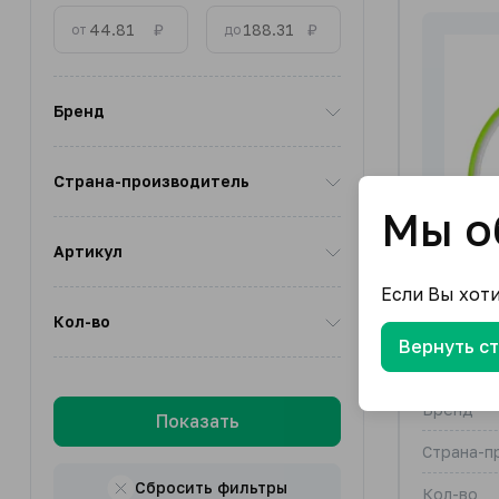
₽
₽
от
до
Бренд
Страна-производитель
Мы о
Артикул
Если Вы хот
Кол-во
Вернуть с
"GAMMA"
Бренд
Показать
Страна-п
Сбросить фильтры
Кол-во