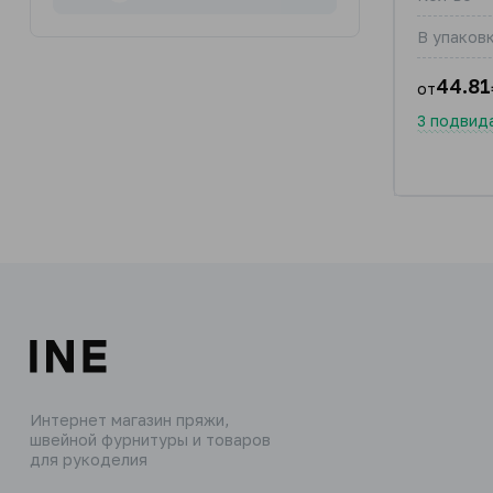
В упаковк
44.81
от
3 подвид
Интернет магазин пряжи,
швейной фурнитуры и товаров
для рукоделия