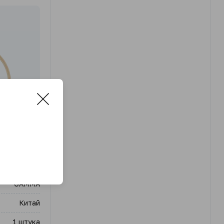
 BKW-10
GAMMA
Китай
1 штука