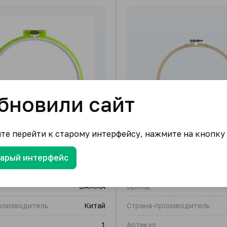
бновили сайт
ите перейти к старому интерфейсу, нажмите на кнопку
тарый интерфейс
 Пяльца пластиковые
"BLITZ" Пяльца бамбук
GAMMA
Бренд
роизводитель
Китай
Страна-производитель
1
Артикул