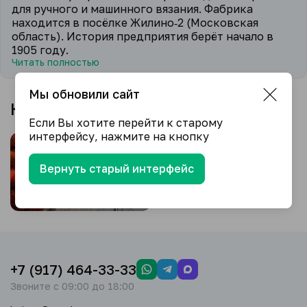
для ручного и машинного вязания.
Фабрика
находится в посёлке Жилино‑2 (Московская
область).
История предприятия берёт начало в
1905 году.
Читать полностью
Мы обновили сайт
Категории товаров бренда
Если Вы хотите перейти к старому
интерфейсу, нажмите на кнопку
Вернуть старый интерфейс
В мотках Пехорка
+7 (917) 464-33-33
Звоните с 09:00 до 18:00