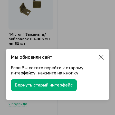
"Micron" Зажимы д/
бейсболок GH-306 20
мм 50 шт
Цена за:
Цена за:
Мы обновили сайт
Артикул:
GH-306
Если Вы хотите перейти к старому
Длина нити, м:
21*18 мм
интерфейсу, нажмите на кнопку
Состав:
Металл
Вернуть старый интерфейс
В упаковке (шт)
50
409.95
₽
от
/ упак.
2 подвида