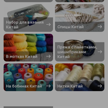
Набор для вязания
Спицы Китай
Китай
Пряжа с пайетками,
шишибриками
В мотках Китай
Китай
На бобинах Китай
Нитки Китай