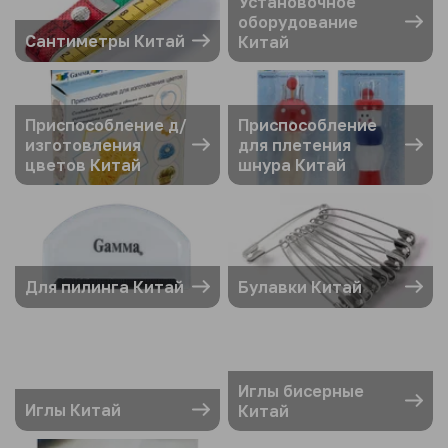
Установочное
оборудование
Сантиметры Китай
Китай
Приспособление д/
Приспособление
изготовления
для плетения
цветов Китай
шнура Китай
Для пилинга Китай
Булавки Китай
Иглы бисерные
Иглы Китай
Китай