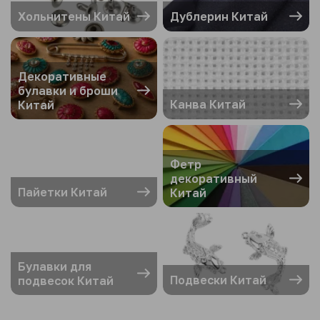
Хольнитены Китай
Дублерин Китай
Декоративные
булавки и броши
Канва Китай
Китай
Фетр
декоративный
Пайетки Китай
Китай
Булавки для
Подвески Китай
подвесок Китай