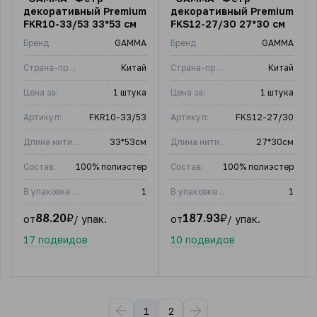
декоративный Premium
декоративный Premium
FKR10-33/53 33*53 см
FKS12-27/30 27*30 см
Бренд
GAMMA
Бренд
GAMMA
Страна-производитель
Китай
Страна-производитель
Китай
Цена за:
1 штука
Цена за:
1 штука
Артикул:
FKR10-33/53
Артикул:
FKS12-27/30
Длина нити, м:
33*53см
Длина нити, м:
27*30см
Состав:
100% полиэстер
Состав:
100% полиэстер
В упаковке (шт)
1
В упаковке (шт)
1
88.20
₽
187.93
₽
от
/ упак.
от
/ упак.
17 подвидов
10 подвидов
1
2