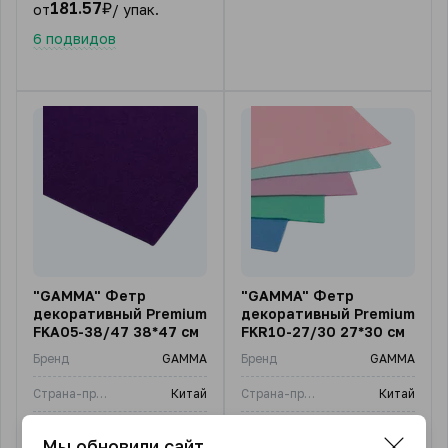
181.57
₽
от
/ упак.
6 подвидов
"GAMMA" Фетр
"GAMMA" Фетр
декоративный Premium
декоративный Premium
FKA05-38/47 38*47 см
FKR10-27/30 27*30 см
Бренд
GAMMA
Бренд
GAMMA
Страна-производитель
Китай
Страна-производитель
Китай
Цена за:
1 штука
Цена за:
1 набор
Мы обновили сайт