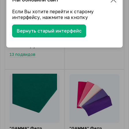
Артикул:
FKA05-38/47
Артикул:
FKR10-27/30
Если Вы хотите перейти к старому
Длина нити, м:
38*47см
Длина нити, м:
27*30см
интерфейсу, нажмите на кнопку
Состав:
100% полиэстер
Состав:
100% полиэстер
Вернуть старый интерфейс
В упаковке (шт)
1
187.93
₽
от
/ набор
8 подвидов
87.14
₽
от
/ упак.
13 подвидов
"GAMMA" Фетр
"GAMMA" Фетр