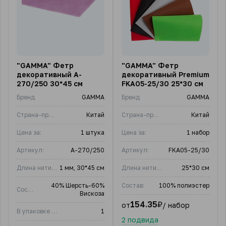
"GAMMA" Фетр
"GAMMA" Фетр
декоративный A-
декоративный Premium
270/250 30*45 см
FKA05-25/30 25*30 см
Бренд
GAMMA
Бренд
GAMMA
Страна-производитель
Китай
Страна-производитель
Китай
Цена за:
1 штука
Цена за:
1 набор
Артикул:
A-270/250
Артикул:
FKA05-25/30
Длина нити, м:
1 мм, 30*45 см
Длина нити, м:
25*30 см
40% Шерсть-60%
Состав:
100% полиэстер
Состав:
Вискоза
154.35
₽
от
/ набор
В упаковке (шт)
1
2 подвида