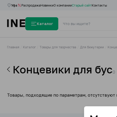
Уфа
Распродажа
Новинки
О компании
Старый сайт
Контакты
Каталог
Главная
Каталог
Товары для творчества
Для бижутерии
Конце
Концевики для бус
0
Товары, подходящие по параметрам, отсутствуют н