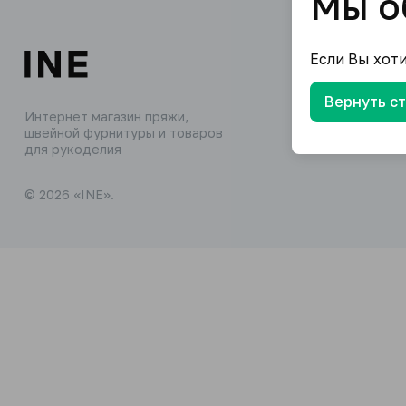
Мы о
Если Вы хот
Вернуть с
Интернет магазин пряжи,
швейной фурнитуры и товаров
для рукоделия
© 2026 «INE».