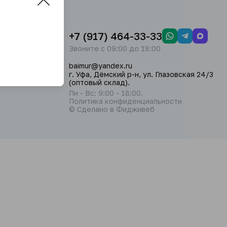
+7 (917) 464-33-33
Звоните с 09:00 до 18:00
baimur@yandex.ru
г. Уфа, Дёмский р-н, ул. Глазовская 24/3
(оптовый склад).
Пн - Вс: 9:00 - 18:00.
Политика конфиденциальности
© Сделано в Фидживеб