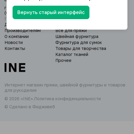
г. Уфа, Дёмский р-н, ул. Глазовская 24/3
Вернуть старый интерфейс
(оптовый склад).
Пн - Вс: 9:00 - 18:00.
Доставка и оплата
Пряжа
Производителям
Всё для пряжи
О компании
Швейная фурнитура
Новости
Фурнитура для сумок
Контакты
Товары для творчества
Каталог тканей
Прочее
Интернет магазин пряжи,
швейной фурнитуры и товаров
для рукоделия
© 2026 «INE».
Политика конфиденциальности
© Сделано в Фидживеб