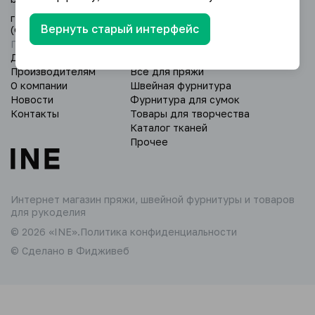
г. Уфа, Дёмский р-н, ул. Глазовская 24/3
Вернуть старый интерфейс
(оптовый склад).
Пн - Вс: 9:00 - 18:00.
Доставка и оплата
Пряжа
Производителям
Всё для пряжи
О компании
Швейная фурнитура
Новости
Фурнитура для сумок
Контакты
Товары для творчества
Каталог тканей
Прочее
Интернет магазин пряжи,
швейной фурнитуры и товаров
для рукоделия
© 2026 «INE».
Политика конфиденциальности
© Сделано в Фидживеб