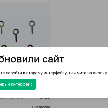
бновили сайт
ите перейти к старому интерфейсу, нажмите на кнопку
" Штифт с резьбой DC-103
тарый интерфейс
GAMMA
роизводитель
Китай
1 упаковка