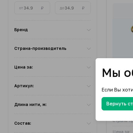
₽
₽
от
до
Бренд
Страна-производитель
Цена за:
Мы о
Артикул:
Если Вы хот
"Zlatka
Вернуть с
Длина нити, м:
Бренд
Страна-п
Состав:
Цена за: