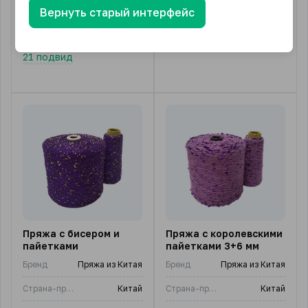
от
/ бобина
Диаметр пайеток, мм
2
Вернуть старый интерфейс
6 подвидов
1 500.00
₽
от
/ кг.
21 подвид
Пряжа с бисером и
Пряжа с королевскими
пайетками
пайетками 3+6 мм
Бренд
Пряжа из Китая
Бренд
Пряжа из Китая
Страна-производитель
Китай
Страна-производитель
Китай