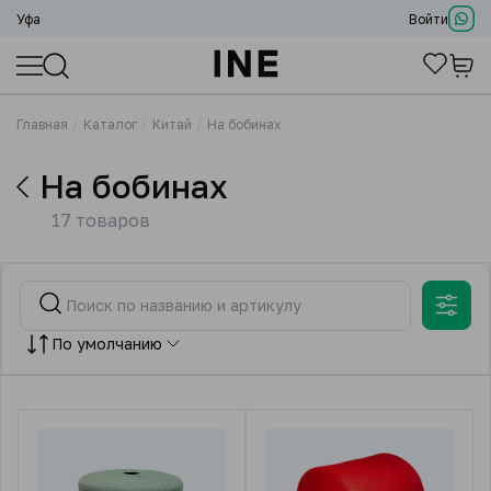
Уфа
Войти
Главная
Каталог
Китай
На бобинах
На бобинах
17 товаров
По умолчанию