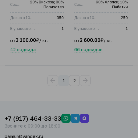
20% Вискоза; 80%
90% Хлопок; 10%
Состав
Состав
Полиэстер
Пайетки
Длина в 100 гр, м
350
Длина в 100 гр, м
250
В упаковке (шт)
1
В упаковке (шт)
1
3 100.00
₽
2 600.00
₽
от
/ кг.
от
/ кг.
42 подвида
66 подвидов
1
2
+7 (917) 464-33-33
Звоните с 09:00 до 18:00
baimur@yandex.ru