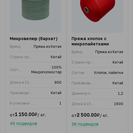
Микровелюр (бархат)
Пряжа хлопок с
микропайетками
Бренд
Пряжа из Китая
Бренд
Пряжа из Китая
Страна-производитель
Китай
Страна-производитель
Китай
100%
Состав
Микрополиэстер
Состав
Хлопок, пайетки
Длина в 100 гр, м
900
Производитель:
Китай
Производитель:
Китай
Диаметр пайеток, мм
1,2
В упаковке (шт)
1
Длина в 100 гр, м
1600
1 150.00
₽
2 500.00
₽
от
/ кг.
от
/ кг.
45 подвидов
36 подвидов