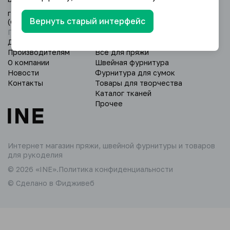
г. Уфа, Дёмский р-н, ул. Глазовская 24/3
Вернуть старый интерфейс
(оптовый склад).
Пн - Вс: 9:00 - 18:00.
Доставка и оплата
Пряжа
Производителям
Всё для пряжи
О компании
Швейная фурнитура
Новости
Фурнитура для сумок
Контакты
Товары для творчества
Каталог тканей
Прочее
Интернет магазин пряжи,
швейной фурнитуры и товаров
для рукоделия
© 2026 «INE».
Политика конфиденциальности
© Сделано в Фидживеб