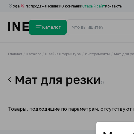
Уфа
Распродажа
Новинки
О компании
Старый сайт
Контакты
Каталог
Главная
Каталог
Швейная фурнитура
Инструменты
Мат для ре
Мат для резки
0
Товары, подходящие по параметрам, отсутствуют н