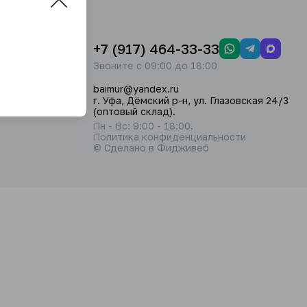
+7 (917) 464-33-33
Звоните с 09:00 до 18:00
baimur@yandex.ru
г. Уфа, Дёмский р-н, ул. Глазовская 24/3
(оптовый склад).
Пн - Вс: 9:00 - 18:00.
Политика конфиденциальности
© Сделано в Фидживеб