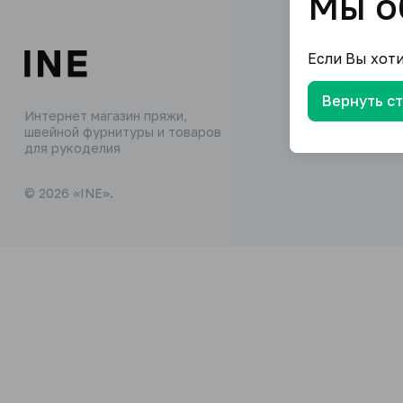
Мы о
Если Вы хот
Вернуть с
Интернет магазин пряжи,
швейной фурнитуры и товаров
для рукоделия
© 2026 «INE».