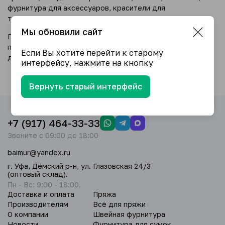
фурнитура для аксессуаров, красители для
ткани,помпоны и
многое другое)
Мы обновили сайт
По всем вопросам Вы всегда можете написать на нашу
почту, WhatsApp, Viber или позвонить ежедневно с 9:00
Если Вы хотите перейти к старому
до 18:00
интерфейсу, нажмите на кнопку
Вернуть старый интерфейс
+7 (917) 464-33-33
Звоните с 09:00 до 18:00
baimur@yandex.ru
г. Уфа, Дёмский р-н, ул. Глазовская 24/3
(оптовый склад).
Пн - Вс: 9:00 - 18:00.
Доставка и оплата
Пряжа
Производителям
Всё для пряжи
О компании
Швейная фурнитура
Новости
Фурнитура для сумок