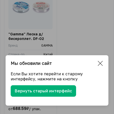
"Gamma" Леска д/
бисероплет. DF-02
Бренд
GAMMA
Страна-производитель
Китай
Мы обновили сайт
Цена за:
1 упаковка
Артикул:
DF-02
Если Вы хотите перейти к старому
интерфейсу, нажмите на кнопку
Длина нити, м:
0,2 мм*100 м
Состав:
Нейлон
Вернуть старый интерфейс
В упаковке (шт)
10
688.59
₽
от
/ упак.