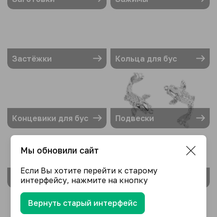
Застёжки
Кольца для бус
Концевики для бус
Подвески
Мы обновили сайт
Если Вы хотите перейти к старому
Розетки для бус
Цепочки
интерфейсу, нажмите на кнопку
Вернуть старый интерфейс