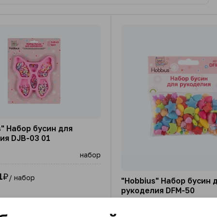
s" Набор бусин для
ия DJB-03 01
набор
1
₽
/ набор
"Hobbius" Набор бусин 
рукоделия DFM-50
Цена за: