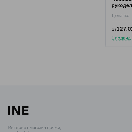
рукодел
Цена за:
127.0
от
1 подвид
Интернет магазин пряжи,