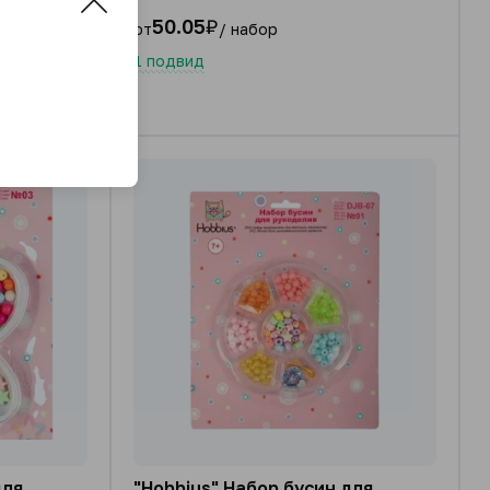
50
50.05
₽
от
/ набор
1 подвид
для
"Hobbius" Набор бусин для