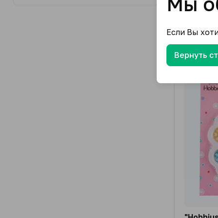
Мы о
Если Вы хот
Вернуть с
"Hobbiu