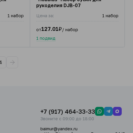
рукоделия DJB-07
1 набор
Цена за:
1 набор
127.01
₽
от
/ набор
1 подвид
4
+7 (917) 464-33-33
Звоните с 09:00 до 18:00
baimur@yandex.ru