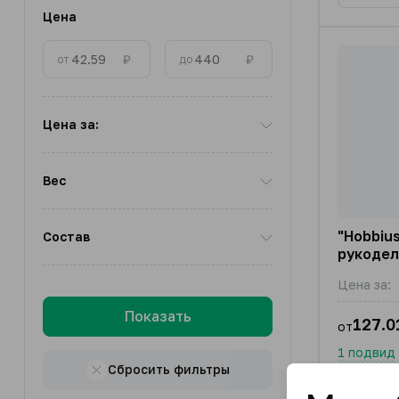
Цена
₽
₽
от
до
Цена за:
Вес
"Hobbiu
Состав
рукодел
Цена за:
Показать
127.0
от
1 подвид
Сбросить фильтры