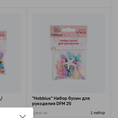
д/
"Hobbius" Набор бусин для
рукоделия DFM 25
1 упаковка
Цена за:
1 набор