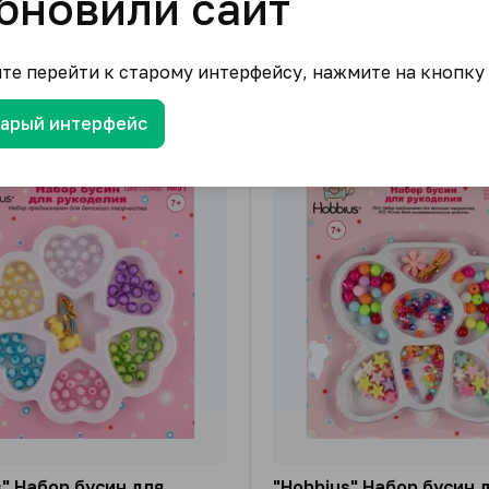
бновили сайт
В упаковке (шт)
90.99
₽
ите перейти к старому интерфейсу, нажмите на кнопку
от
/ упак.
1 подвид
тарый интерфейс
s" Набор бусин для
"Hobbius" Набор бусин 