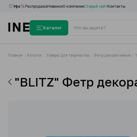
Уфа
Распродажа
Новинки
О компании
Старый сайт
Контакты
Каталог
Главная
Каталог
Товары для творчества
Фетр декоративный
"
"BLITZ" Фетр декор