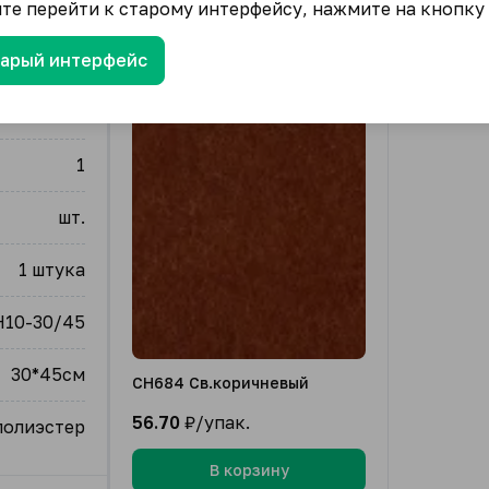
ите перейти к старому интерфейсу, нажмите на кнопку
тарый интерфейс
упак.
1
шт.
1 штука
H10-30/45
30*45см
CH684 Св.коричневый
56.70
₽/упак.
полиэстер
В корзину