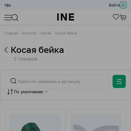
Уфа
Войти
Главная
Каталог
Китай
Косая бейка
Косая бейка
2 товаров
По умолчанию