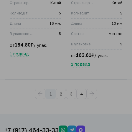
Страна-производитель
Китай
Страна-производитель
Китай
Кол-во,шт
5
Кол-во,шт
5
Длина
16 мм.
Длина
10 мм
В упаковке (шт)
5
Состав
металл
184.80
₽
В упаковке (шт)
5
от
/ упак.
1 подвид
163.61
₽
от
/ упак.
1 подвид
1
2
3
4
+7 (917) 464-33-33