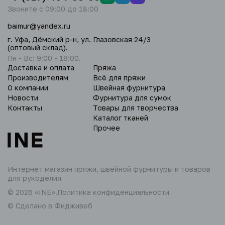
Звоните с 09:00 до 18:00
baimur@yandex.ru
г. Уфа, Дёмский р-н, ул. Глазовская 24/3
(оптовый склад).
Пн - Вс: 9:00 - 18:00.
Доставка и оплата
Пряжа
Производителям
Всё для пряжи
О компании
Швейная фурнитура
Новости
Фурнитура для сумок
Контакты
Товары для творчества
Каталог тканей
Прочее
Интернет магазин пряжи,
швейной фурнитуры и товаров
для рукоделия
© 2026 «INE».
Политика конфиденциальности
© Сделано в Фидживеб