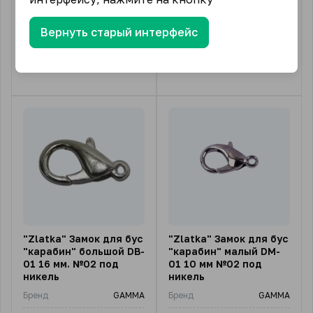
В упаковке (шт)
5
В упаковке (шт)
5
Вернуть старый интерфейс
69.80
₽
65.84
₽
от
/ упак.
от
/ упак.
3 подвида
3 подвида
"Zlatka" Замок для бус
"Zlatka" Замок для бус
"карабин" большой DB-
"карабин" малый DM-
01 16 мм. №02 под
01 10 мм №02 под
никель
никель
Бренд
GAMMA
Бренд
GAMMA