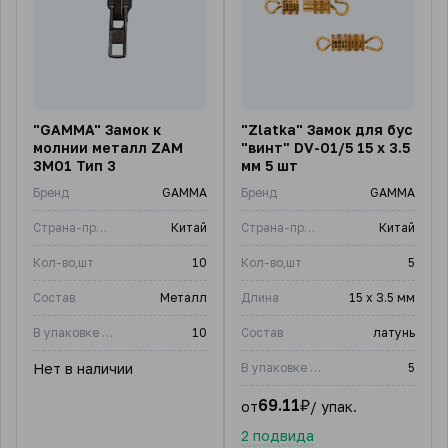
"GAMMA" Замок к
"Zlatka" Замок для бус
молнии металл ZAM
"винт" DV-01/5 15 х 3.5
3M01 Тип 3
мм 5 шт
Бренд
GAMMA
Бренд
GAMMA
Страна-производитель
Китай
Страна-производитель
Китай
Кол-во,шт
10
Кол-во,шт
5
Состав
Металл
Длина
15 х 3.5 мм
В упаковке (шт)
10
Состав
латунь
Нет в наличии
В упаковке (шт)
5
69.11
₽
от
/ упак.
2 подвида