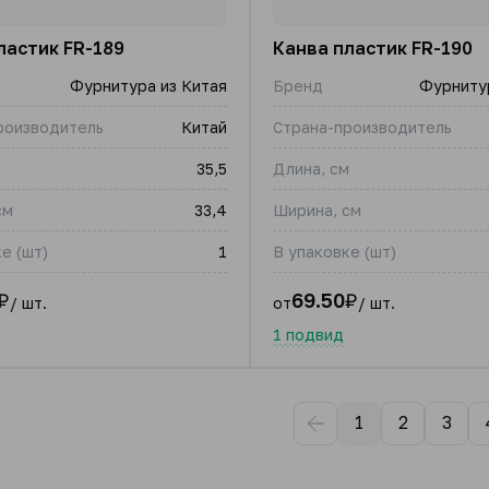
ластик FR-189
Канва пластик FR-190
Фурнитура из Китая
Бренд
Фурнитур
роизводитель
Китай
Страна-производитель
м
35,5
Длина, см
см
33,4
Ширина, см
е (шт)
1
В упаковке (шт)
₽
69.50
₽
/ шт.
от
/ шт.
1 подвид
1
2
3