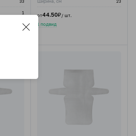
33
Ширина, см
23
1
44.50
₽
от
/ шт.
1 подвид