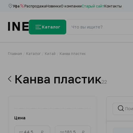
Уфа
Распродажа
Новинки
О компании
Старый сайт
Контакты
Каталог
Главная
Каталог
Китай
Канва пластик
Канва пластик
22
Цена
₽
₽
от
до