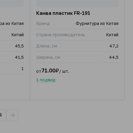
Канва пластик FR-191
а из Китая
Бренд
Фурнитура из Китая
Китай
Страна-производитель
Китай
45,5
Длина, см
47,2
41,5
Ширина, см
44,5
1
71.00
₽
от
/ шт.
1 подвид
4