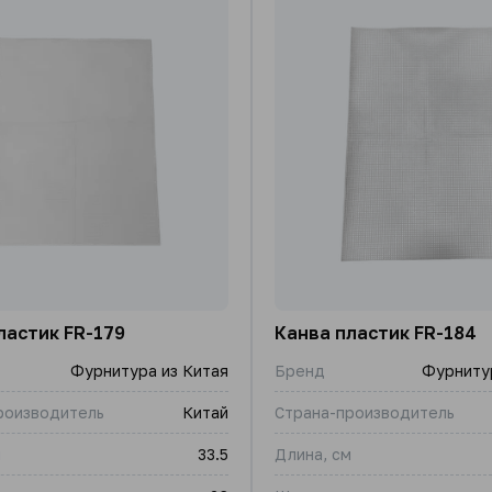
ластик FR-179
Канва пластик FR-184
Фурнитура из Китая
Бренд
Фурнитур
роизводитель
Китай
Страна-производитель
м
33.5
Длина, см