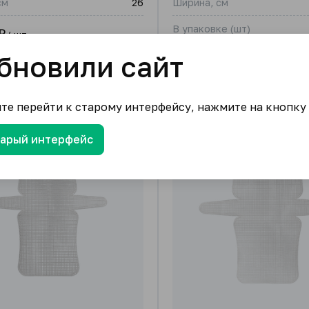
см
26
Ширина, см
В упаковке (шт)
₽
/ шт.
бновили сайт
69.50
₽
от
/ шт.
1 подвид
ите перейти к старому интерфейсу, нажмите на кнопку
тарый интерфейс