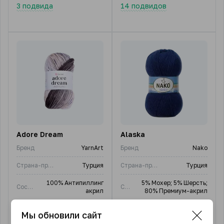
3 подвида
14 подвидов
Adore Dream
Alaska
Бренд
YarnArt
Бренд
Nako
Страна-производитель
Турция
Страна-производитель
Турция
100% Антипиллинг
5% Мохер; 5% Шерсть;
Состав
Состав
акрил
80% Премиум-акрил
Длина нити, м
280
Длина нити, м
270
Мы обновили сайт