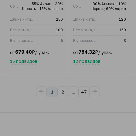
55% Акрил - 30%
30% Альпака; 10%
Состав
Состав
Шерсть - 15% Альпака
Шерсть; 60% Акрил
Длина нити, м
250
Длина нити, м
120
Вес мотка, г
100
Вес мотка, г
150
В упаковке (шт)
5
В упаковке (шт)
3
679.40
₽
784.32
₽
от
/ упак.
от
/ упак.
15 подвидов
12 подвидов
1
2
...
47