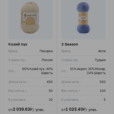
Козий пух
3 Season
Бренд
Пехорка
Бренд
Alize
Страна-производитель
Россия
Страна-производитель
Турция
60% Козий пух; 40%
51% Акрил; 25% Мохер;
Состав
Состав
Шерсть
24% Шерсть
Длина нити, м
400
Длина нити, м
500
Вес мотка, г
50
Вес мотка, г
100
В упаковке (шт)
10
В упаковке (шт)
5
2 039.63
₽
1 023.40
₽
от
/ упак.
от
/ упак.