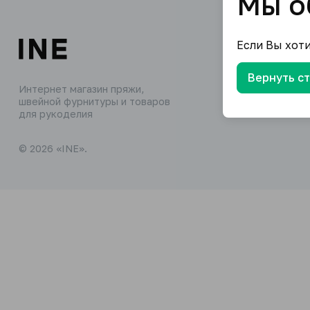
Мы о
Если Вы хот
Вернуть с
Интернет магазин пряжи,
швейной фурнитуры и товаров
для рукоделия
© 2026 «INE».