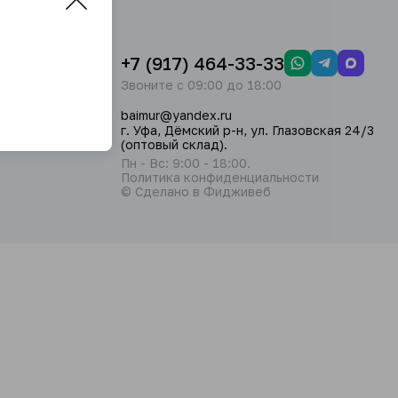
+7 (917) 464-33-33
Звоните с 09:00 до 18:00
baimur@yandex.ru
г. Уфа, Дёмский р-н, ул. Глазовская 24/3
(оптовый склад).
Пн - Вс: 9:00 - 18:00.
Политика конфиденциальности
© Сделано в Фидживеб