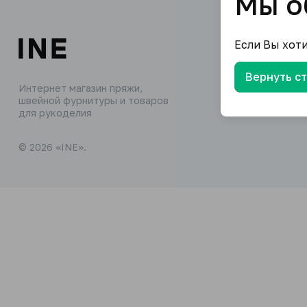
Мы о
Если Вы хот
Вернуть с
Интернет магазин пряжи,
швейной фурнитуры и товаров
для рукоделия
© 2026 «INE».