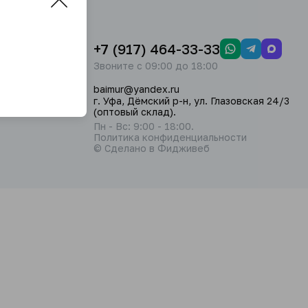
+7 (917) 464-33-33
Звоните с 09:00 до 18:00
baimur@yandex.ru
г. Уфа, Дёмский р-н, ул. Глазовская 24/3
(оптовый склад).
Пн - Вс: 9:00 - 18:00.
Политика конфиденциальности
© Сделано в Фидживеб