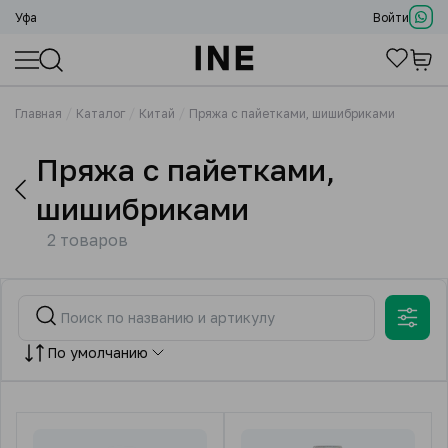
Уфа
Войти
Главная
Каталог
Китай
Пряжа с пайетками, шишибриками
Пряжа с пайетками,
шишибриками
2 товаров
По умолчанию