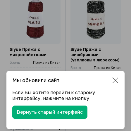
Siyue Пряжа с
Siyue Пряжа с
микропайетками
шишбриками
(узелковым люрексом)
Бренд
Пряжа из Китая
Бренд
Пряжа из Китая
Страна-производитель
Китай
Страна-производитель
Китай
Мы обновили сайт
Цена за:
300,00
Цена за:
1 штука
Если Вы хотите перейти к старому
Вес, г:
50 г
интерфейсу, нажмите на кнопку
Вес, г:
50 г
Длина нити, м:
1800 м
Длина нити, м:
700 м
Вернуть старый интерфейс
Полиэстер, люрекс,
Состав:
микропайетки
Полиэстер, люрекс,
Состав:
хлопок
В упаковке (шт)
1