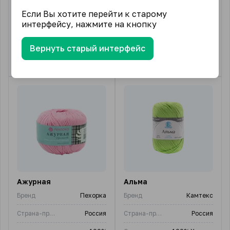
Если Вы хотите перейти к старому
В упаковке (шт)
5
1 270.50
₽
от
/ упак.
интерфейсу, нажмите на кнопку
15 подвидов
1 086.75
₽
от
/ упак.
Вернуть старый интерфейс
26 подвидов
Ажурная
Альма
Бренд
Пехорка
Бренд
Камтекс
Страна-производитель
Россия
Страна-производитель
Россия