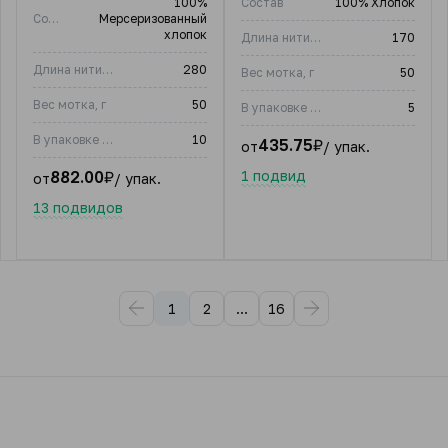
100%
Состав
100% Хлопок
Состав
Мерсеризованный
хлопок
Длина нити, м
170
Длина нити, м
280
Вес мотка, г
50
Вес мотка, г
50
В упаковке (шт)
5
В упаковке (шт)
10
435.75
₽
от
/ упак.
882.00
₽
1 подвид
от
/ упак.
13 подвидов
1
2
...
16