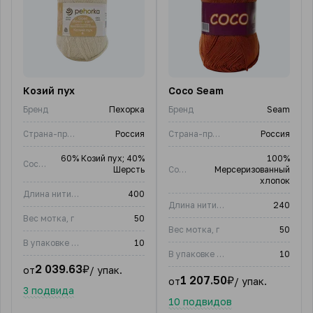
Козий пух
Coco Seam
Бренд
Пехорка
Бренд
Seam
Страна-производитель
Россия
Страна-производитель
Россия
60% Козий пух; 40%
100%
Состав
Шерсть
Состав
Мерсеризованный
хлопок
Длина нити, м
400
Длина нити, м
240
Вес мотка, г
50
Вес мотка, г
50
В упаковке (шт)
10
В упаковке (шт)
10
2 039.63
₽
от
/ упак.
1 207.50
₽
от
/ упак.
3 подвида
10 подвидов