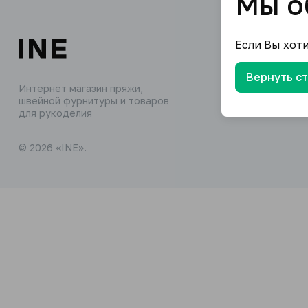
Мы о
Если Вы хот
Вернуть с
Интернет магазин пряжи,
швейной фурнитуры и товаров
для рукоделия
© 2026 «INE».