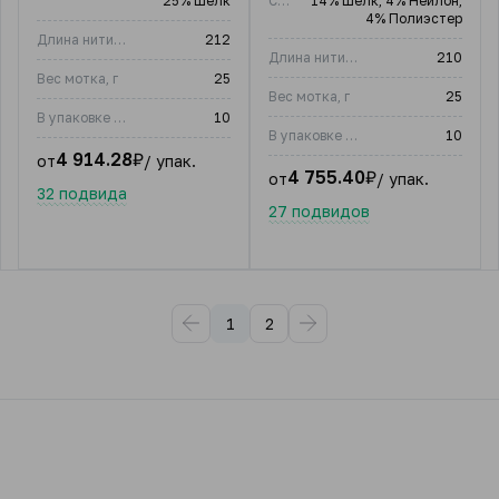
25% Шелк
Состав
14% Шелк; 4% Нейлон;
4% Полиэстер
Длина нити, м
212
Длина нити, м
210
Вес мотка, г
25
Вес мотка, г
25
В упаковке (шт)
10
В упаковке (шт)
10
4 914.28
₽
от
/ упак.
4 755.40
₽
от
/ упак.
32 подвида
27 подвидов
1
2