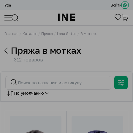
Уфа
Войти
Главная
Каталог
Пряжа
Lana Gatto
В мотках
Пряжа в мотках
312 товаров
По умолчанию