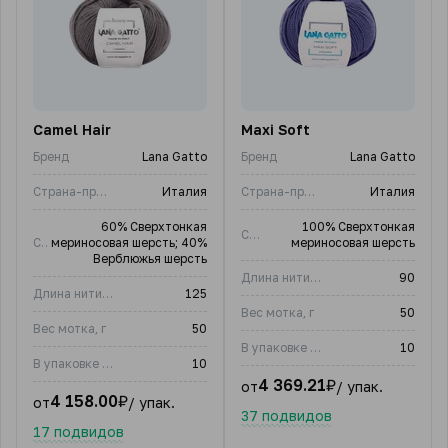
Camel Hair
Maxi Soft
Бренд
Lana Gatto
Бренд
Lana Gatto
Страна-производитель
Италия
Страна-производитель
Италия
60% Сверхтонкая
100% Сверхтонкая
Состав
Состав
мериносовая шерсть; 40%
мериносовая шерсть
Верблюжья шерсть
Длина нити, м
90
Длина нити, м
125
Вес мотка, г
50
Вес мотка, г
50
В упаковке (шт)
10
В упаковке (шт)
10
4 369.21
₽
от
/ упак.
4 158.00
₽
от
/ упак.
37 подвидов
17 подвидов