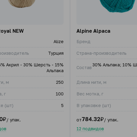
Royal NEW
Alpine Alpaca
Alize
Бренд
роизводитель
Турция
Страна-производитель
5% Акрил - 30% Шерсть - 15%
30% Альпака; 10% Ш
Состав
Альпака
и, м
250
Длина нити, м
, г
100
Вес мотка, г
е (шт)
5
В упаковке (шт)
0
₽
784.32
₽
/ упак.
от
/ упак.
дов
12 подвидов