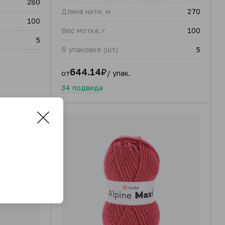
280
Длина нити, м
270
100
Вес мотка, г
100
5
В упаковке (шт)
5
644.14
₽
от
/ упак.
34 подвида