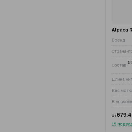
Alpaca 
Бренд
Страна-п
5
Состав
Длина нит
Вес мотка
В упаковк
679.4
от
15 подви