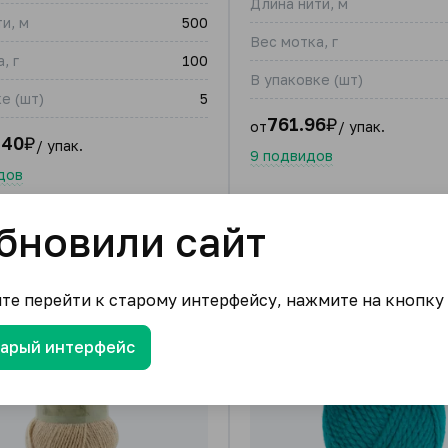
Длина нити, м
и, м
500
Вес мотка, г
, г
100
В упаковке (шт)
е (шт)
5
761.96
₽
от
/ упак.
.40
₽
/ упак.
9 подвидов
дов
бновили сайт
ите перейти к старому интерфейсу, нажмите на кнопку
тарый интерфейс