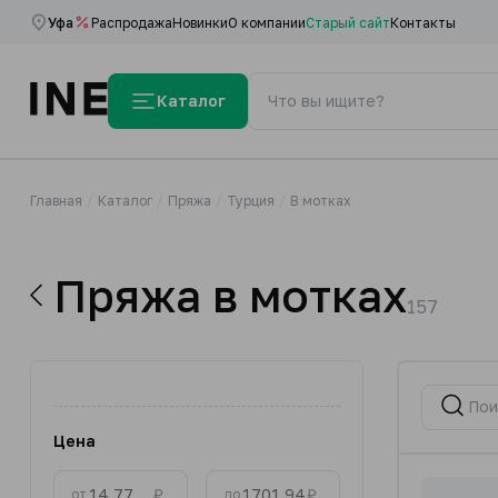
Уфа
Распродажа
Новинки
О компании
Старый сайт
Контакты
Каталог
Главная
Каталог
Пряжа
Турция
В мотках
Пряжа в мотках
157
Цена
₽
₽
от
до