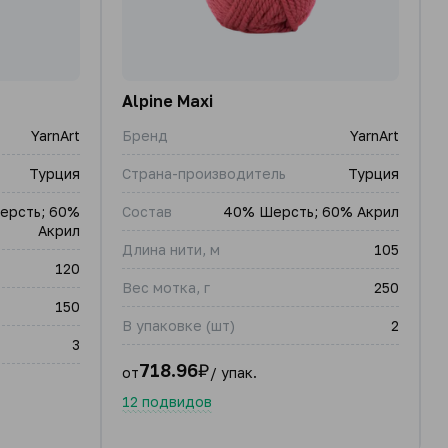
Alpine Maxi
YarnArt
Бренд
YarnArt
Турция
Страна-производитель
Турция
ерсть; 60%
Состав
40% Шерсть; 60% Акрил
Акрил
Длина нити, м
105
120
Вес мотка, г
250
150
В упаковке (шт)
2
3
718.96
₽
от
/ упак.
12 подвидов