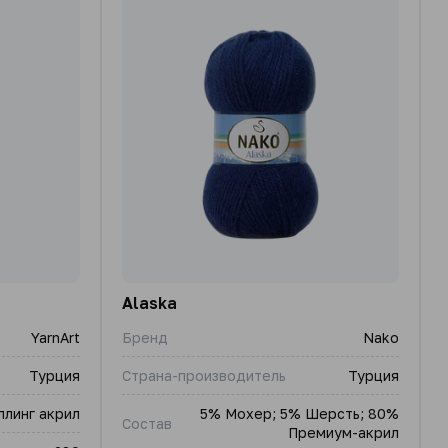
Alaska
YarnArt
Бренд
Nako
Турция
Страна-производитель
Турция
ллинг акрил
5% Мохер; 5% Шерсть; 80%
Состав
Премиум-акрил