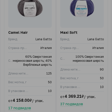
Camel Hair
Maxi Soft
Бренд
Lana Gatto
Бренд
Lana Gatto
Страна-производитель
Италия
Страна-производитель
Италия
60% Сверхтонкая
100% Сверхтонкая
Состав
Состав
мериносовая шерсть; 40%
мериносовая шерсть
Верблюжья шерсть
Длина нити, м
90
Длина нити, м
125
Вес мотка, г
50
Вес мотка, г
50
В упаковке (шт)
10
В упаковке (шт)
10
4 369.21
₽
от
/ упак.
4 158.00
₽
от
/ упак.
37 подвидов
17 подвидов