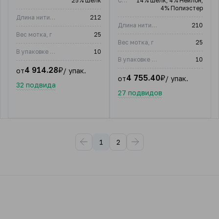
25% Шелк
Состав
14% Шелк; 4% Нейлон;
4% Полиэстер
Длина нити, м
212
Длина нити, м
210
Вес мотка, г
25
Вес мотка, г
25
В упаковке (шт)
10
В упаковке (шт)
10
4 914.28
₽
от
/ упак.
4 755.40
₽
от
/ упак.
32 подвида
27 подвидов
1
2