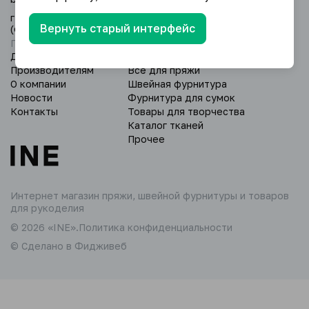
г. Уфа, Дёмский р-н, ул. Глазовская 24/3
Вернуть старый интерфейс
(оптовый склад).
Пн - Вс: 9:00 - 18:00.
Доставка и оплата
Пряжа
Производителям
Всё для пряжи
О компании
Швейная фурнитура
Новости
Фурнитура для сумок
Контакты
Товары для творчества
Каталог тканей
Прочее
Интернет магазин пряжи,
швейной фурнитуры и товаров
для рукоделия
© 2026 «INE».
Политика конфиденциальности
© Сделано в Фидживеб