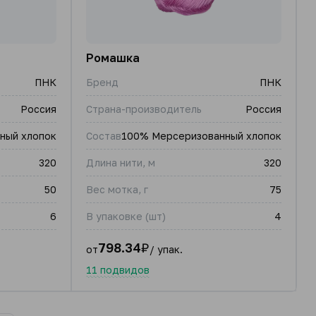
Ромашка
ПНК
Бренд
ПНК
Россия
Страна-производитель
Россия
ный хлопок
Состав
100% Мерсеризованный хлопок
320
Длина нити, м
320
50
Вес мотка, г
75
6
В упаковке (шт)
4
798.34
₽
от
/ упак.
11 подвидов