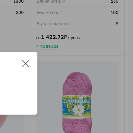
1800
Длина нити, м
250
300
Вес мотка, г
100
В упаковке (шт)
8
1 422.72
₽
от
/ упак.
4 подвида