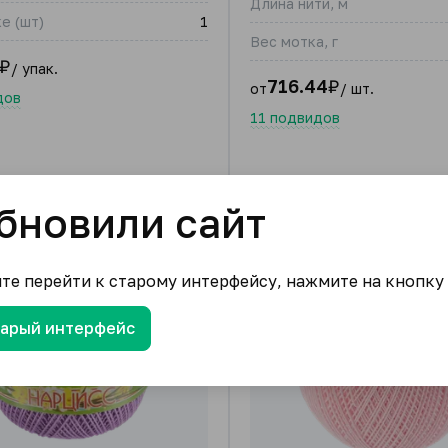
Длина нити, м
е (шт)
1
Вес мотка, г
₽
/ упак.
716.44
₽
от
/ шт.
дов
11 подвидов
бновили сайт
ите перейти к старому интерфейсу, нажмите на кнопку
тарый интерфейс