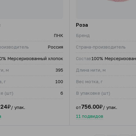
с
Роза
ПНК
Бренд
роизводитель
Россия
Страна-производитель
0% Мерсеризованный хлопок
Состав
100% Мерсеризован
и, м
395
Длина нити, м
, г
100
Вес мотка, г
е (шт)
6
В упаковке (шт)
.24
₽
756.00
₽
/ упак.
от
/ упак.
а
11 подвидов