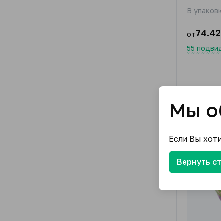
В упаковк
74.42
от
55 подви
Мы о
Если Вы хот
Вернуть с