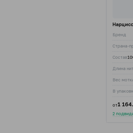
Нарцис
Бренд
Страна-п
Состав
10
Длина нит
Вес мотка
В упаковк
1 164
от
2 подвид