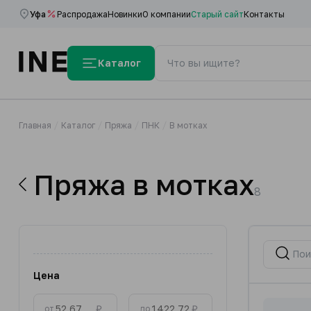
Уфа
Распродажа
Новинки
О компании
Старый сайт
Контакты
Каталог
Главная
Каталог
Пряжа
ПНК
В мотках
Пряжа в мотках
8
Цена
₽
₽
от
до