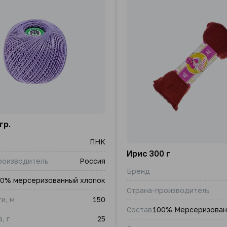
гр.
ПНК
Ирис 300 г
роизводитель
Россия
Бренд
0% мерсеризованный хлопок
Страна-производитель
и, м
150
Состав
100% Мерсеризован
, г
25