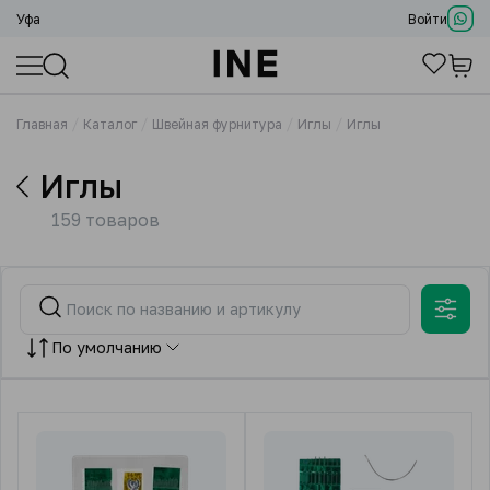
Уфа
Войти
Главная
Каталог
Швейная фурнитура
Иглы
Иглы
Иглы
159 товаров
По умолчанию