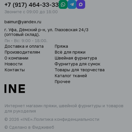
+7 (917) 464-33-33
Звоните с 09:00 до 18:00
baimur@yandex.ru
г. Уфа, Дёмский р-н, ул. Глазовская 24/3
(оптовый склад).
Пн - Вс: 9:00 - 18:00.
Доставка и оплата
Пряжа
Производителям
Всё для пряжи
О компании
Швейная фурнитура
Новости
Фурнитура для сумок
Контакты
Товары для творчества
Каталог тканей
Прочее
Интернет магазин пряжи,
швейной фурнитуры и товаров
для рукоделия
© 2026 «INE».
Политика конфиденциальности
© Сделано в Фидживеб