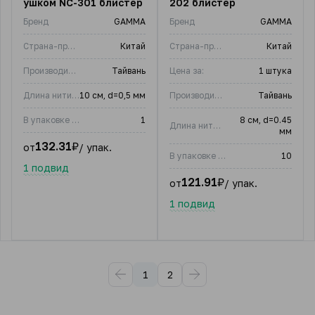
ушком NC-301 блистер
202 блистер
Бренд
GAMMA
Бренд
GAMMA
Страна-производитель
Китай
Страна-производитель
Китай
Производитель:
Тайвань
Цена за:
1 штука
Длина нити, м:
10 см, d=0,5 мм
Производитель:
Тайвань
В упаковке (шт)
1
8 см, d=0.45
Длина нити, м:
мм
132.31
₽
от
/ упак.
В упаковке (шт)
10
1 подвид
121.91
₽
от
/ упак.
1 подвид
1
2