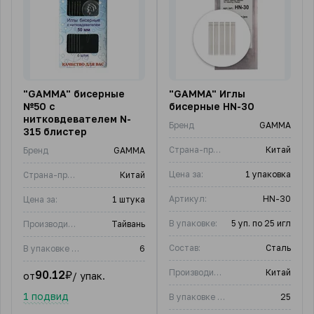
"GAMMA" бисерные
"GAMMA" Иглы
№50 с
бисерные HN-30
нитковдевателем N-
Бренд
GAMMA
315 блистер
Страна-производитель
Китай
Бренд
GAMMA
Цена за:
1 упаковка
Страна-производитель
Китай
Артикул:
HN-30
Цена за:
1 штука
В упаковке:
5 уп. по 25 игл
Производитель:
Тайвань
Состав:
Сталь
В упаковке (шт)
6
Производитель:
Китай
90.12
₽
от
/ упак.
1 подвид
В упаковке (шт)
25