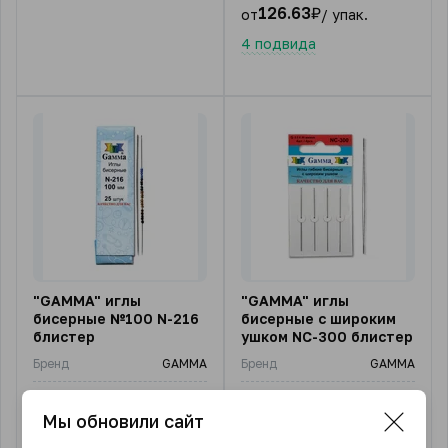
126.63
₽
от
/ упак.
4 подвида
"GAMMA" иглы
"GAMMA" иглы
бисерные №100 N-216
бисерные с широким
блистер
ушком NC-300 блистер
Бренд
GAMMA
Бренд
GAMMA
Страна-производитель
Китай
Страна-производитель
Китай
Мы обновили сайт
Цена за:
1 штука
Цена за:
1 штука