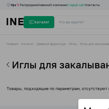
Уфа
Распродажа
Новинки
О компании
Старый сайт
Контакты
Каталог
Главная
Каталог
Швейная фурнитура
Иглы
Иглы для закалыва
Иглы для закалыва
Товары, подходящие по параметрам, отсутствуют н