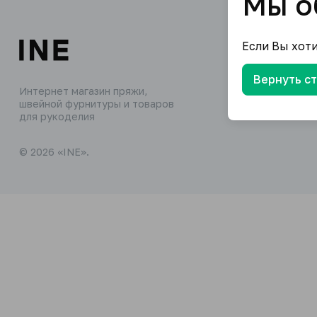
Мы о
Если Вы хот
Вернуть с
Интернет магазин пряжи,
швейной фурнитуры и товаров
для рукоделия
© 2026 «INE».