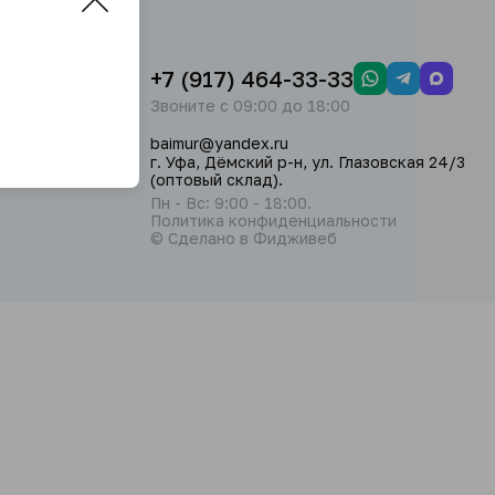
+7 (917) 464-33-33
Звоните с 09:00 до 18:00
baimur@yandex.ru
г. Уфа, Дёмский р-н, ул. Глазовская 24/3
(оптовый склад).
Пн - Вс: 9:00 - 18:00.
Политика конфиденциальности
© Сделано в Фидживеб