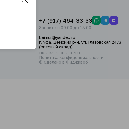
+7 (917) 464-33-33
Звоните с 09:00 до 18:00
baimur@yandex.ru
г. Уфа, Дёмский р-н, ул. Глазовская 24/3
(оптовый склад).
Пн - Вс: 9:00 - 18:00.
Политика конфиденциальности
© Сделано в Фидживеб