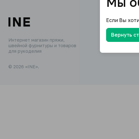
Мы о
Если Вы хот
Вернуть с
Интернет магазин пряжи,
швейной фурнитуры и товаров
для рукоделия
© 2026 «INE».