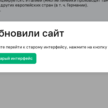
оциируется с Италией (многие линейки производят там
ругих европейских стран (в т. ч. Германии).
.
бновили сайт
ите перейти к старому интерфейсу, нажмите на кнопку
тарый интерфейс