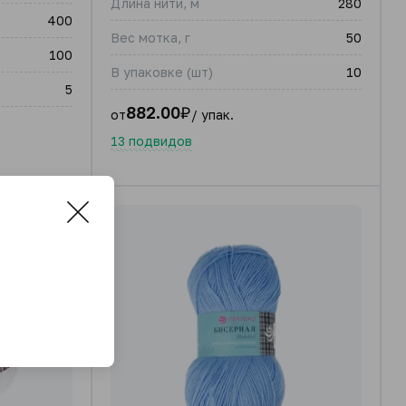
Длина нити, м
280
400
Вес мотка, г
50
100
В упаковке (шт)
10
5
882.00
₽
от
/ упак.
13 подвидов