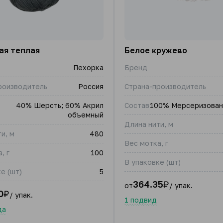
ая теплая
Белое кружево
Пехорка
Бренд
роизводитель
Россия
Страна-производитель
40% Шерсть; 60% Акрил
Состав
100% Мерсеризован
объемный
Длина нити, м
и, м
480
Вес мотка, г
, г
100
В упаковке (шт)
е (шт)
5
364.35
₽
от
/ упак.
0
₽
/ упак.
1 подвид
да