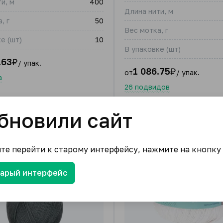
и, м
400
Длина нити, м
, г
50
Вес мотка, г
е (шт)
10
В упаковке (шт)
.63
₽
/ упак.
1 086.75
₽
от
/ упак.
а
26 подвидов
бновили сайт
ите перейти к старому интерфейсу, нажмите на кнопку
тарый интерфейс