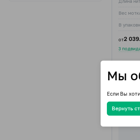
Длина нит
Вес мотка
В упаковк
2 039
от
3 подвид
Мы о
Если Вы хот
Вернуть с