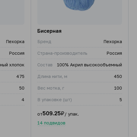
Бисерная
Пехорка
Бренд
Пехорка
Россия
Страна-производитель
Россия
ный хлопок
Состав
100% Акрил высокообъемный
475
Длина нити, м
450
50
Вес мотка, г
100
4
В упаковке (шт)
5
509.25
₽
от
/ упак.
14 подвидов