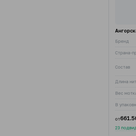
Ангорск
Бренд
Страна-п
Состав
Длина нит
Вес мотка
В упаковк
661.5
от
23 подви