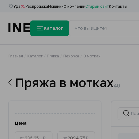
Уфа
Распродажа
Новинки
О компании
Старый сайт
Контакты
Каталог
Главная
Каталог
Пряжа
Пехорка
В мотках
Пряжа в мотках
40
Цена
₽
₽
от
до