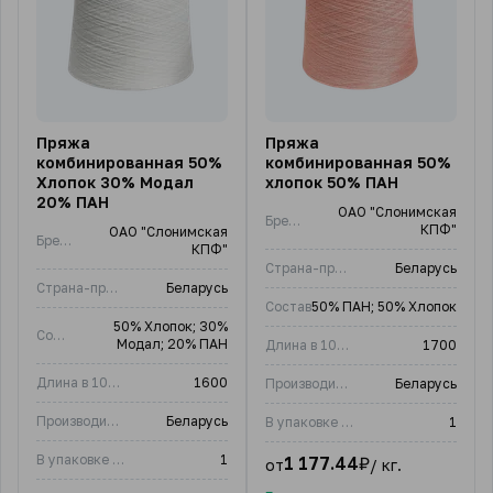
Пряжа
Пряжа
комбинированная 50%
комбинированная 50%
Хлопок 30% Модал
хлопок 50% ПАН
20% ПАН
ОАО "Слонимская
Бренд
КПФ"
ОАО "Слонимская
Бренд
КПФ"
Страна-производитель
Беларусь
Страна-производитель
Беларусь
Состав
50% ПАН; 50% Хлопок
50% Хлопок; 30%
Состав
Модал; 20% ПАН
Длина в 100 гр, м
1700
Длина в 100 гр, м
1600
Производитель:
Беларусь
Производитель:
Беларусь
В упаковке (шт)
1
В упаковке (шт)
1
1 177.44
₽
от
/ кг.