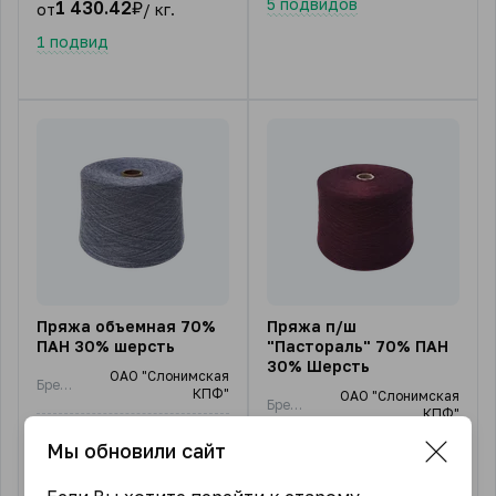
5 подвидов
1 430.42
₽
от
/ кг.
1 подвид
Пряжа объемная 70%
Пряжа п/ш
ПАН 30% шерсть
"Пастораль" 70% ПАН
30% Шерсть
ОАО "Слонимская
Бренд
КПФ"
ОАО "Слонимская
Бренд
КПФ"
Страна-производитель
Беларусь
Мы обновили сайт
Страна-производитель
Беларусь
70% ПАН; 30%
Состав
шерсть
70% ПАН; 30%