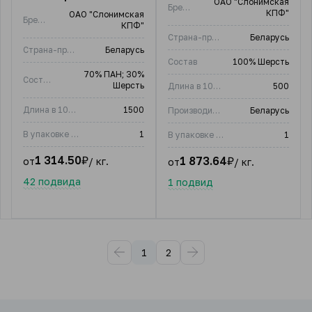
ОАО "Слонимская
Бренд
КПФ"
ОАО "Слонимская
Бренд
КПФ"
Страна-производитель
Беларусь
Страна-производитель
Беларусь
Состав
100% Шерсть
70% ПАН; 30%
Состав
Шерсть
Длина в 100 гр, м
500
Длина в 100 гр, м
1500
Производитель:
Беларусь
В упаковке (шт)
1
В упаковке (шт)
1
1 314.50
₽
1 873.64
₽
от
/ кг.
от
/ кг.
42 подвида
1 подвид
1
2