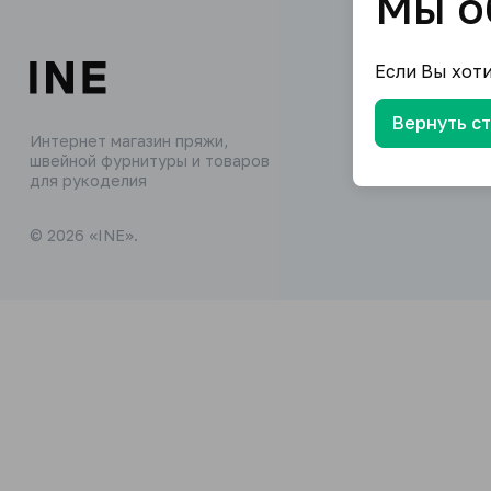
Мы о
Если Вы хот
Вернуть с
Интернет магазин пряжи,
швейной фурнитуры и товаров
для рукоделия
© 2026 «INE».