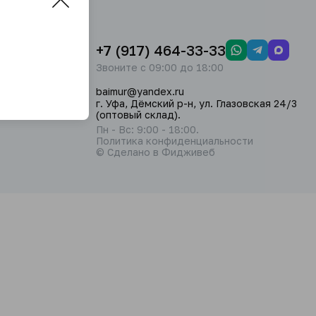
+7 (917) 464-33-33
Звоните с 09:00 до 18:00
baimur@yandex.ru
г. Уфа, Дёмский р-н, ул. Глазовская 24/3
(оптовый склад).
Пн - Вс: 9:00 - 18:00.
Политика конфиденциальности
© Сделано в Фидживеб