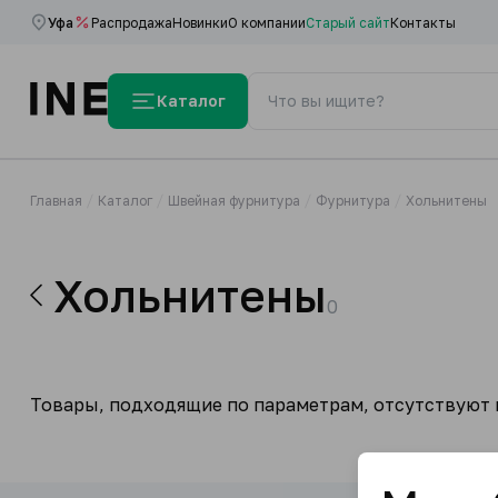
Уфа
Распродажа
Новинки
О компании
Старый сайт
Контакты
Каталог
Главная
Каталог
Швейная фурнитура
Фурнитура
Хольнитены
Хольнитены
0
Товары, подходящие по параметрам, отсутствуют н