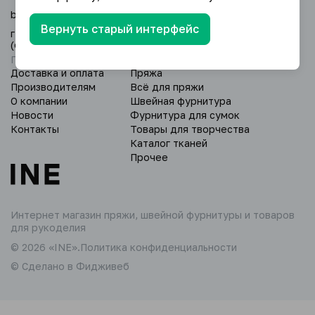
baimur@yandex.ru
Вернуть старый интерфейс
г. Уфа, Дёмский р-н, ул. Глазовская 24/3
(оптовый склад).
Пн - Вс: 9:00 - 18:00.
Доставка и оплата
Пряжа
Производителям
Всё для пряжи
О компании
Швейная фурнитура
Новости
Фурнитура для сумок
Контакты
Товары для творчества
Каталог тканей
Прочее
Интернет магазин пряжи,
швейной фурнитуры и товаров
для рукоделия
© 2026 «INE».
Политика конфиденциальности
© Сделано в Фидживеб