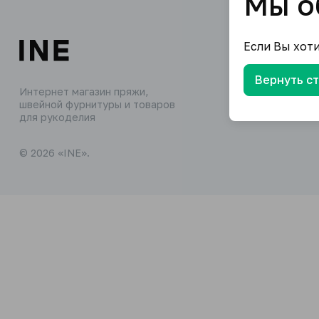
Мы о
Если Вы хот
Вернуть с
Интернет магазин пряжи,
швейной фурнитуры и товаров
для рукоделия
© 2026 «INE».