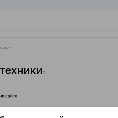
 техники
 техники
0
а сайте.