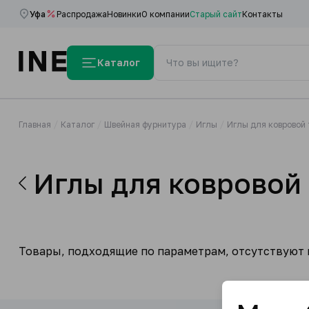
Уфа
Распродажа
Новинки
О компании
Старый сайт
Контакты
Каталог
Главная
Каталог
Швейная фурнитура
Иглы
Иглы для ковровой
Иглы для ковровой
Товары, подходящие по параметрам, отсутствуют н