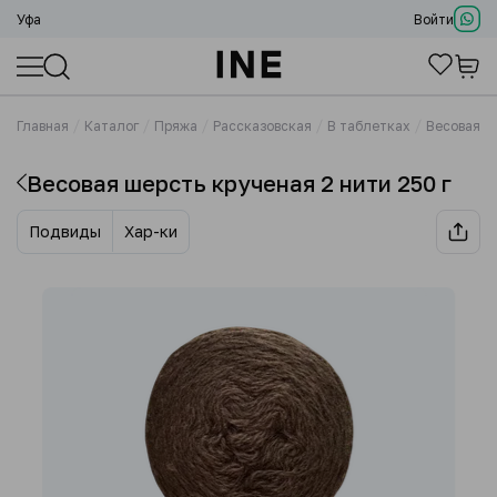
Уфа
Войти
Главная
Каталог
Пряжа
Рассказовская
В таблетках
Весовая ше
Весовая шерсть крученая 2 нити 250 г
Подвиды
Хар-ки