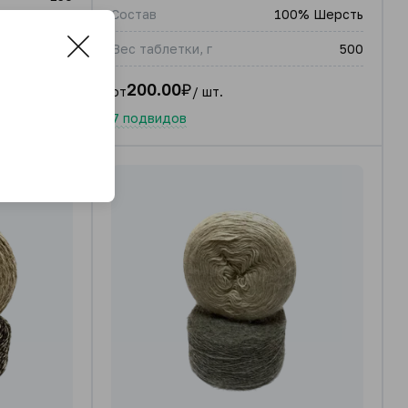
Состав
100% Шерсть
Вес таблетки, г
500
200.00
₽
от
/ шт.
7 подвидов