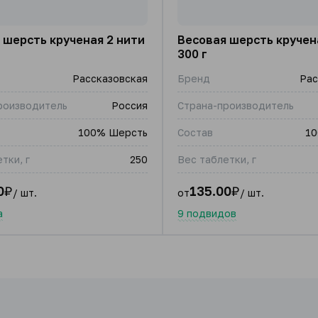
 шерсть крученая 2 нити
Весовая шерсть кручен
300 г
Рассказовская
Бренд
Рас
роизводитель
Россия
Страна-производитель
100% Шерсть
Состав
10
тки, г
250
Вес таблетки, г
0
₽
135.00
₽
/ шт.
от
/ шт.
а
9 подвидов