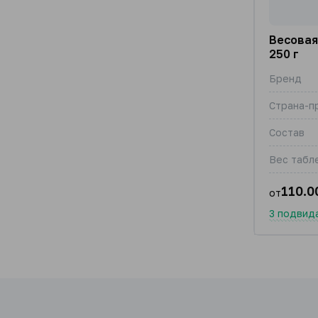
Весовая
250 г
Бренд
Страна-п
Состав
Вес табле
110.0
от
3 подвид