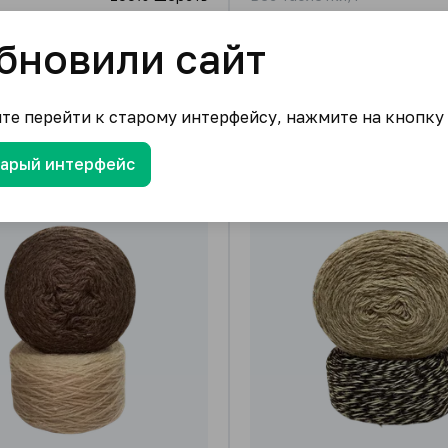
тки, г
250
100.00
₽
от
/ шт.
бновили сайт
3 подвида
0
₽
/ шт.
ов
ите перейти к старому интерфейсу, нажмите на кнопку
тарый интерфейс