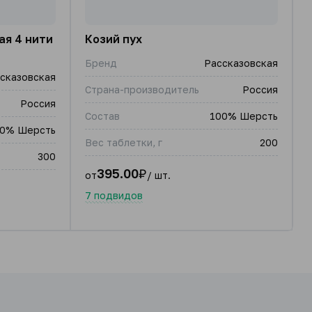
ая 4 нити
Козий пух
Бренд
Рассказовская
сказовская
Страна-производитель
Россия
Россия
Состав
100% Шерсть
0% Шерсть
Вес таблетки, г
200
300
395.00
₽
от
/ шт.
7 подвидов