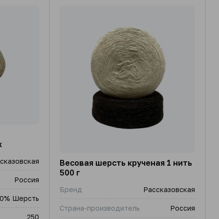
х
сказовская
Весовая шерсть крученая 1 нить
500 г
Россия
Бренд
Рассказовская
0% Шерсть
Страна-производитель
Россия
250