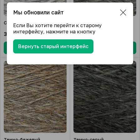
Мы обновили сайт
Светло-серый
Серый
Если Вы хотите перейти к старому
интерфейсу, нажмите на кнопку
395.00
₽/шт.
395.00
₽/шт.
Вернуть старый интерфейс
В корзину
В корзину
Темно-бежевый
Темно-серый