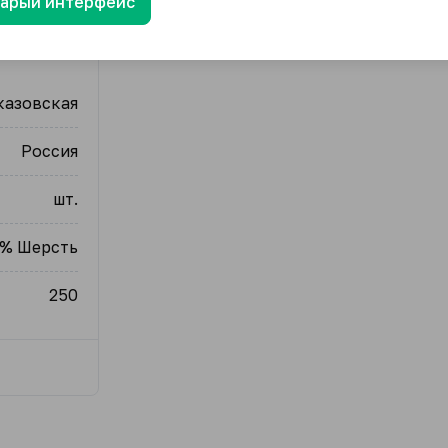
тарый интерфейс
казовская
Россия
шт.
0% Шерсть
250