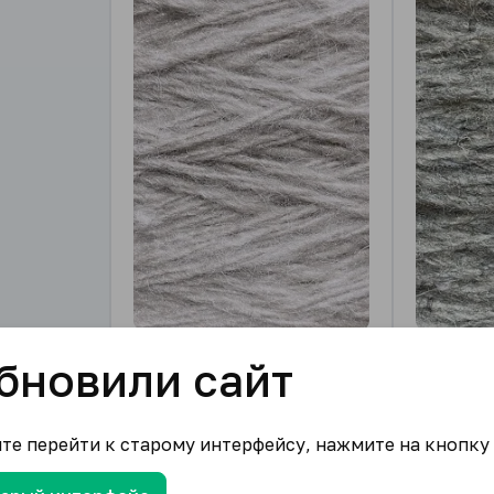
Белый
Светло-с
бновили сайт
110.00
₽/шт.
110.00
₽
В корзину
ите перейти к старому интерфейсу, нажмите на кнопку