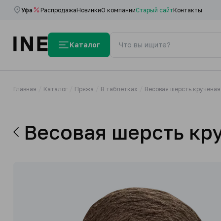
Уфа
Распродажа
Новинки
О компании
Старый сайт
Контакты
Каталог
Главная
Каталог
Пряжа
В таблетках
Весовая шерсть крученая 
Весовая шерсть кру