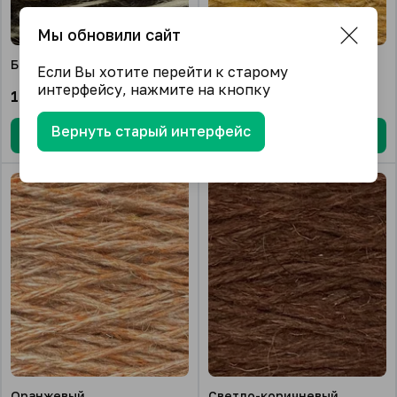
Мы обновили сайт
Бело-коричневый
Горчичный
Если Вы хотите перейти к старому
интерфейсу, нажмите на кнопку
135.00
₽/шт.
135.00
₽/шт.
Вернуть старый интерфейс
В корзину
В корзину
Оранжевый
Светло-коричневый